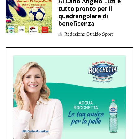
p
Al Carlo Angelo Luzi è
tutto pronto per il
e
quadrangolare di
r
beneficenza
:
di
Redazione Gualdo Sport
C
e
r