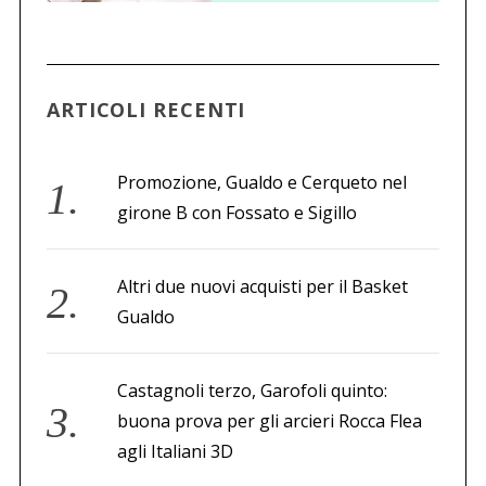
c
a
p
e
r
ARTICOLI RECENTI
:
Promozione, Gualdo e Cerqueto nel
girone B con Fossato e Sigillo
Altri due nuovi acquisti per il Basket
Gualdo
Castagnoli terzo, Garofoli quinto:
buona prova per gli arcieri Rocca Flea
agli Italiani 3D