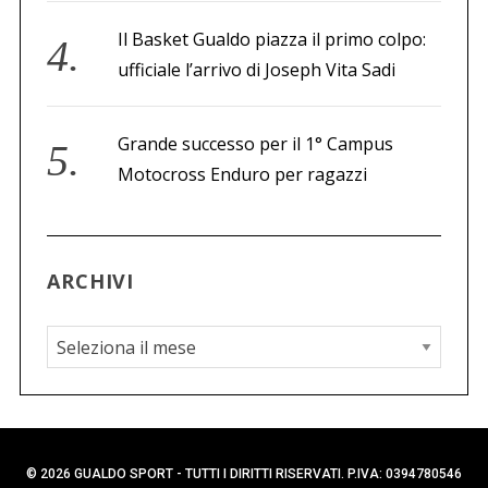
Il Basket Gualdo piazza il primo colpo:
ufficiale l’arrivo di Joseph Vita Sadi
Grande successo per il 1° Campus
Motocross Enduro per ragazzi
ARCHIVI
A
r
c
h
i
© 2026 GUALDO SPORT - TUTTI I DIRITTI RISERVATI. P.IVA: 0394780546