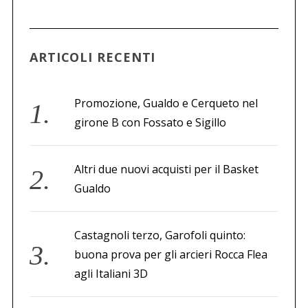
c
a
p
e
ARTICOLI RECENTI
r
:
Promozione, Gualdo e Cerqueto nel
girone B con Fossato e Sigillo
Altri due nuovi acquisti per il Basket
Gualdo
Castagnoli terzo, Garofoli quinto:
buona prova per gli arcieri Rocca Flea
agli Italiani 3D