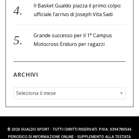
Il Basket Gualdo piazza il primo colpo:
ufficiale l’arrivo di Joseph Vita Sadi
Grande successo per il 1° Campus
Motocross Enduro per ragazzi
ARCHIVI
A
r
c
h
i
© 2026 GUALDO SPORT - TUTTI I DIRITTI RISERVATI. P.IVA: 0394780546
v
PERIODICO DI INFORMAZIONE ONLINE - SUPPLEMENTO ALLA TESTATA