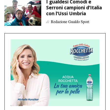
p
I gualdesi Comodi e
Serroni campioni d’Italia
e
con l’Ussi Umbria
r
:
di
Redazione Gualdo Sport
C
e
r