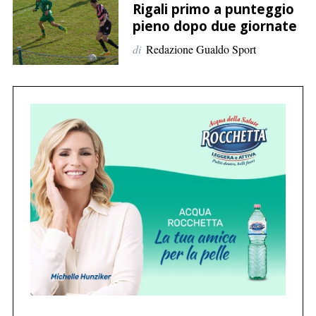
p
Rigali primo a punteggio
e
pieno dopo due giornate
r
di
Redazione Gualdo Sport
:
C
e
r
c