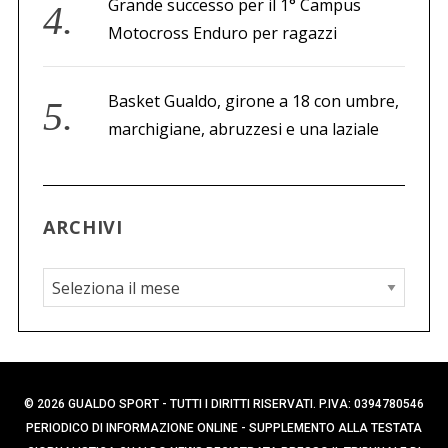
Grande successo per il 1° Campus
Motocross Enduro per ragazzi
Basket Gualdo, girone a 18 con umbre,
marchigiane, abruzzesi e una laziale
ARCHIVI
A
r
c
h
i
© 2026 GUALDO SPORT - TUTTI I DIRITTI RISERVATI. P.IVA: 0394780546
v
PERIODICO DI INFORMAZIONE ONLINE - SUPPLEMENTO ALLA TESTATA