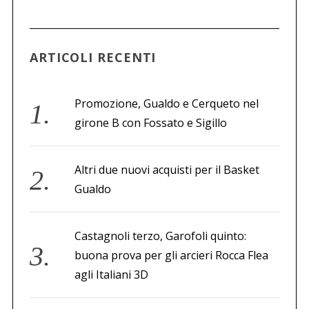
c
a
p
e
ARTICOLI RECENTI
r
:
Promozione, Gualdo e Cerqueto nel
girone B con Fossato e Sigillo
Altri due nuovi acquisti per il Basket
Gualdo
Castagnoli terzo, Garofoli quinto:
buona prova per gli arcieri Rocca Flea
agli Italiani 3D