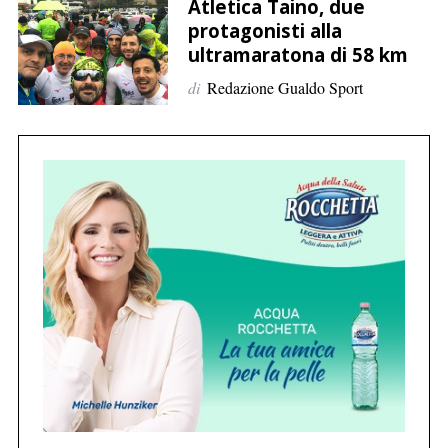
p
Atletica Taino, due
protagonisti alla
e
ultramaratona di 58 km
r
:
di
Redazione Gualdo Sport
C
e
r