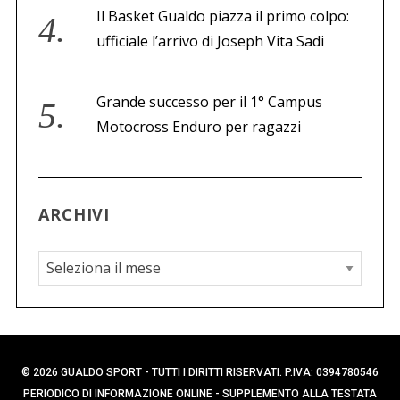
Il Basket Gualdo piazza il primo colpo:
ufficiale l’arrivo di Joseph Vita Sadi
Grande successo per il 1° Campus
Motocross Enduro per ragazzi
ARCHIVI
A
r
c
h
i
© 2026 GUALDO SPORT - TUTTI I DIRITTI RISERVATI. P.IVA: 0394780546
v
PERIODICO DI INFORMAZIONE ONLINE - SUPPLEMENTO ALLA TESTATA