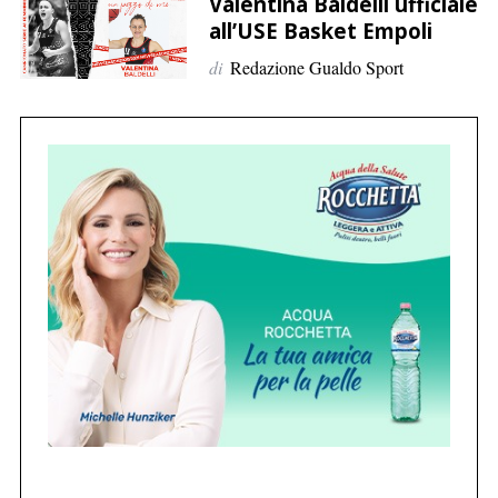
p
Valentina Baldelli ufficiale
all’USE Basket Empoli
e
r
di
Redazione Gualdo Sport
:
C
e
r
c