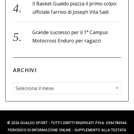
Il Basket Gualdo piazza il primo colpo:
ufficiale l’arrivo di Joseph Vita Sadi
Grande successo per il 1° Campus
Motocross Enduro per ragazzi
ARCHIVI
A
r
c
h
i
© 2026 GUALDO SPORT - TUTTI I DIRITTI RISERVATI. P.IVA: 0394780546
v
PERIODICO DI INFORMAZIONE ONLINE - SUPPLEMENTO ALLA TESTATA