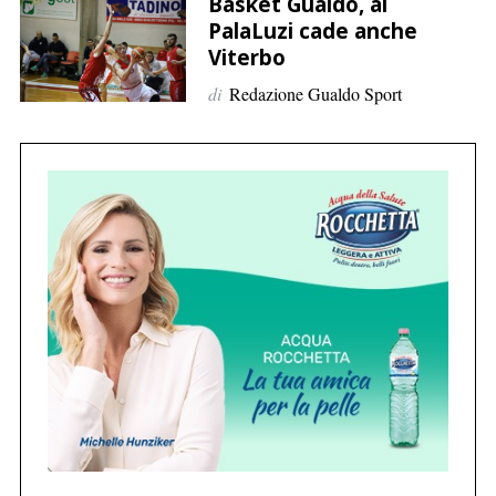
p
Basket Gualdo, al
PalaLuzi cade anche
e
Viterbo
r
:
di
Redazione Gualdo Sport
C
e
r
c