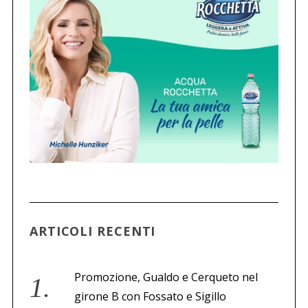
C
e
r
c
a
p
e
r
:
ARTICOLI RECENTI
Promozione, Gualdo e Cerqueto nel
girone B con Fossato e Sigillo