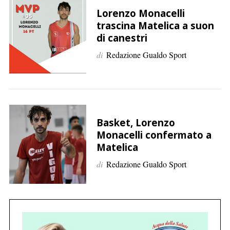
p
Lorenzo Monacelli
e
trascina Matelica a suon
r
di canestri
:
di
Redazione Gualdo Sport
Basket, Lorenzo
Monacelli confermato a
Matelica
di
Redazione Gualdo Sport