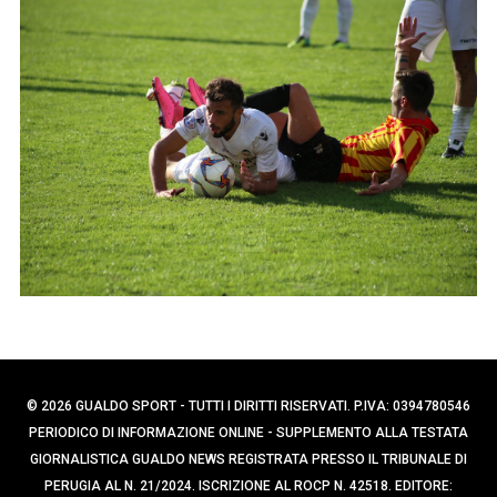
p
e
e
r
c
r
a
:
p
e
r
:
© 2026 GUALDO SPORT - TUTTI I DIRITTI RISERVATI. P.IVA: 0394780546
PERIODICO DI INFORMAZIONE ONLINE - SUPPLEMENTO ALLA TESTATA
GIORNALISTICA GUALDO NEWS REGISTRATA PRESSO IL TRIBUNALE DI
PERUGIA AL N. 21/2024. ISCRIZIONE AL ROCP N. 42518. EDITORE: