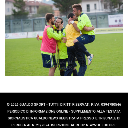
p
e
e
r
c
r
a
:
p
e
r
:
© 2026 GUALDO SPORT - TUTTI I DIRITTI RISERVATI. P.IVA: 0394780546
PERIODICO DI INFORMAZIONE ONLINE - SUPPLEMENTO ALLA TESTATA
GIORNALISTICA GUALDO NEWS REGISTRATA PRESSO IL TRIBUNALE DI
PERUGIA AL N. 21/2024. ISCRIZIONE AL ROCP N. 42518. EDITORE: