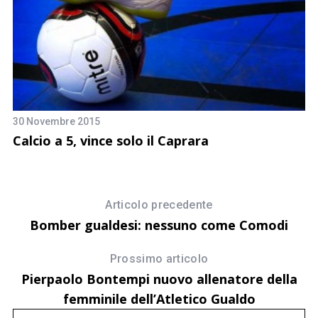
30 Novembre 2015
Calcio a 5, vince solo il Caprara
9 
L
t
Articolo precedente
Bomber gualdesi: nessuno come Comodi
Prossimo articolo
Pierpaolo Bontempi nuovo allenatore della
femminile dell’Atletico Gualdo