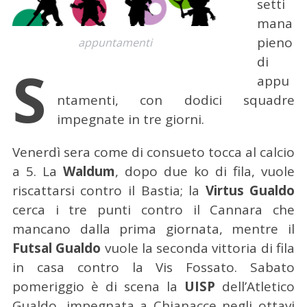
setti
mana
pieno
appuntamenti
di
S
appu
ntamenti, con dodici squadre
impegnate in tre giorni.
Venerdì sera come di consueto tocca al calcio
a 5. La
Waldum
, dopo due ko di fila, vuole
riscattarsi contro il Bastia; la
Virtus Gualdo
cerca i tre punti contro il Cannara che
mancano dalla prima giornata, mentre il
Futsal Gualdo
vuole la seconda vittoria di fila
in casa contro la Vis Fossato. Sabato
pomeriggio è di scena la
UISP
dell’Atletico
Gualdo, impegnata a Chianacce negli ottavi