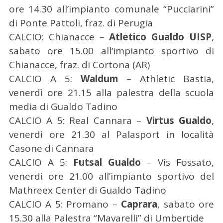
ore 14.30 all’impianto comunale “Pucciarini”
C
di Ponte Pattoli, fraz. di Perugia
e
CALCIO: Chianacce –
Atletico Gualdo UISP
,
r
sabato ore 15.00 all’impianto sportivo di
c
a
Chianacce, fraz. di Cortona (AR)
p
CALCIO A 5:
Waldum
– Athletic Bastia,
e
venerdì ore 21.15 alla palestra della scuola
r
media di Gualdo Tadino
:
CALCIO A 5: Real Cannara –
Virtus Gualdo
,
venerdì ore 21.30 al Palasport in località
Casone di Cannara
CALCIO A 5:
Futsal Gualdo
– Vis Fossato,
venerdì ore 21.00 all’impianto sportivo del
Mathreex Center di Gualdo Tadino
CALCIO A 5: Promano –
Caprara
, sabato ore
15.30 alla Palestra “Mavarelli” di Umbertide