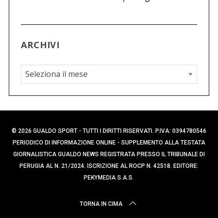
ARCHIVI
A
r
c
h
i
© 2026 GUALDO SPORT - TUTTI I DIRITTI RISERVATI. P.IVA: 0394780546
v
PERIODICO DI INFORMAZIONE ONLINE - SUPPLEMENTO ALLA TESTATA
i
GIORNALISTICA GUALDO NEWS REGISTRATA PRESSO IL TRIBUNALE DI
PERUGIA AL N. 21/2024. ISCRIZIONE AL ROCP N. 42518. EDITORE:
PEKYMEDIA S.A.S.
TORNA IN CIMA