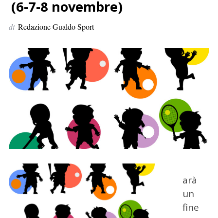
p
(6-7-8 novembre)
e
di
Redazione Gualdo Sport
r
:
arà
un
fine