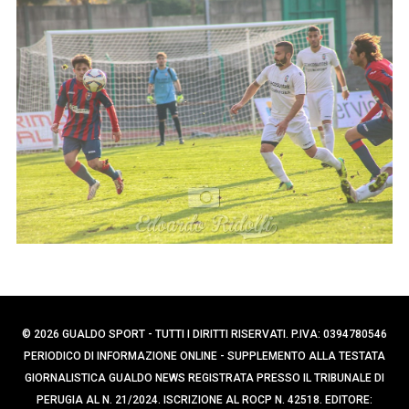
p
e
e
r
c
r
a
:
p
e
r
:
© 2026 GUALDO SPORT - TUTTI I DIRITTI RISERVATI. P.IVA: 0394780546
PERIODICO DI INFORMAZIONE ONLINE - SUPPLEMENTO ALLA TESTATA
GIORNALISTICA GUALDO NEWS REGISTRATA PRESSO IL TRIBUNALE DI
PERUGIA AL N. 21/2024. ISCRIZIONE AL ROCP N. 42518. EDITORE: