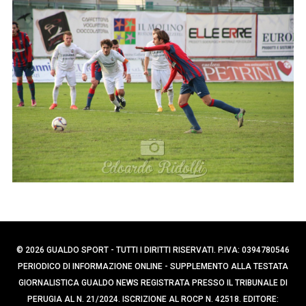
p
e
e
r
c
r
a
:
p
e
r
:
© 2026 GUALDO SPORT - TUTTI I DIRITTI RISERVATI. P.IVA: 0394780546
PERIODICO DI INFORMAZIONE ONLINE - SUPPLEMENTO ALLA TESTATA
GIORNALISTICA GUALDO NEWS REGISTRATA PRESSO IL TRIBUNALE DI
PERUGIA AL N. 21/2024. ISCRIZIONE AL ROCP N. 42518. EDITORE: