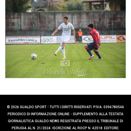
p
e
e
r
c
r
a
:
p
e
r
:
© 2026 GUALDO SPORT - TUTTI I DIRITTI RISERVATI. P.IVA: 0394780546
PERIODICO DI INFORMAZIONE ONLINE - SUPPLEMENTO ALLA TESTATA
GIORNALISTICA GUALDO NEWS REGISTRATA PRESSO IL TRIBUNALE DI
PERUGIA AL N. 21/2024. ISCRIZIONE AL ROCP N. 42518. EDITORE: