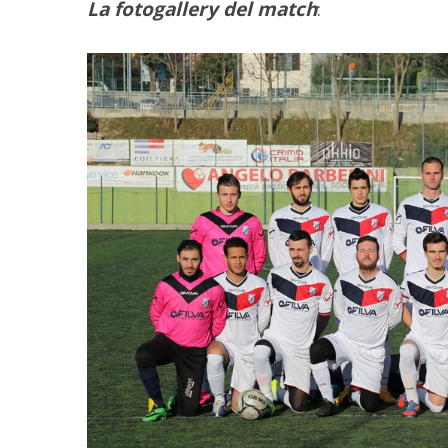
La fotogallery del match
:
C
e
r
c
a
p
e
r
: