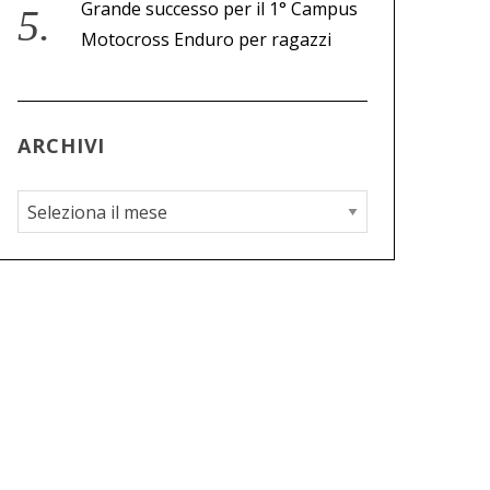
Grande successo per il 1° Campus
Motocross Enduro per ragazzi
ARCHIVI
A
r
c
h
i
v
i