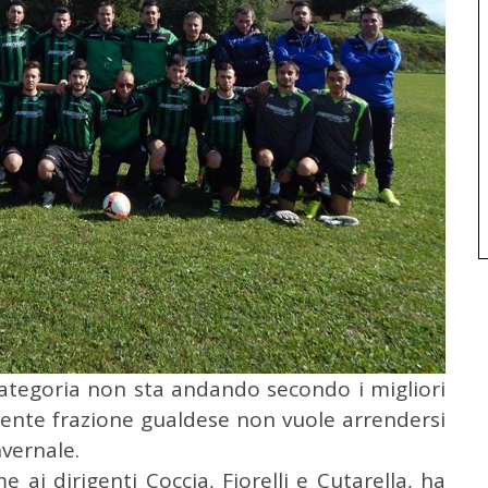
ategoria non sta andando secondo i migliori
idente frazione gualdese non vuole arrendersi
nvernale.
 ai dirigenti Coccia, Fiorelli e Cutarella, ha