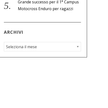
Grande successo per il 1° Campus
Motocross Enduro per ragazzi
ARCHIVI
A
r
c
h
i
v
i