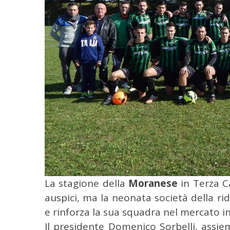
C
e
r
c
a
p
e
r
:
La stagione della
Moranese
in Terza C
auspici, ma la neonata società della r
e rinforza la sua squadra nel mercato i
Il presidente Domenico Sorbelli, assieme