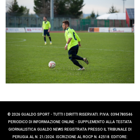
p
e
e
r
c
r
a
:
p
e
r
:
© 2026 GUALDO SPORT - TUTTI I DIRITTI RISERVATI. P.IVA: 0394780546
PERIODICO DI INFORMAZIONE ONLINE - SUPPLEMENTO ALLA TESTATA
GIORNALISTICA GUALDO NEWS REGISTRATA PRESSO IL TRIBUNALE DI
PERUGIA AL N. 21/2024. ISCRIZIONE AL ROCP N. 42518. EDITORE: