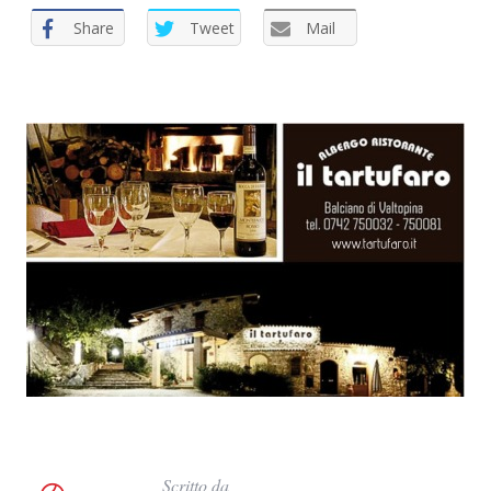
Share
Tweet
Mail
C
e
r
c
a
p
e
r
:
Scritto da