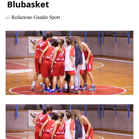
p
Blubasket
e
di
Redazione Gualdo Sport
r
: