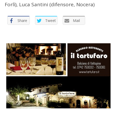
Forlì), Luca Santini (difensore, Nocera)
Share
Tweet
Mail
C
e
r
c
a
p