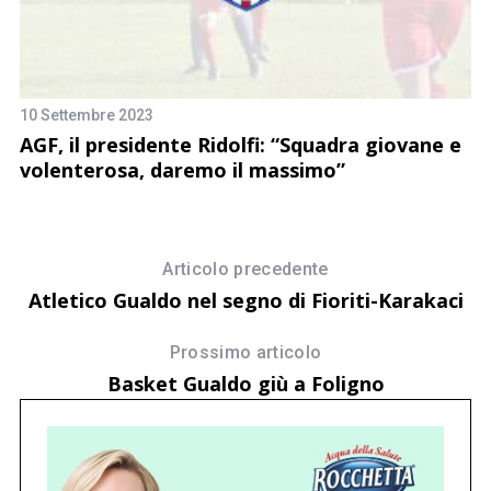
10 Settembre 2023
20
AGF, il presidente Ridolfi: “Squadra giovane e
Gu
volenterosa, daremo il massimo”
Articolo precedente
Atletico Gualdo nel segno di Fioriti-Karakaci
Prossimo articolo
Basket Gualdo giù a Foligno