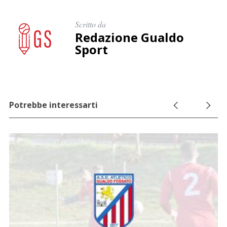
e
r
Scritto da
:
Redazione Gualdo
Sport
Potrebbe interessarti