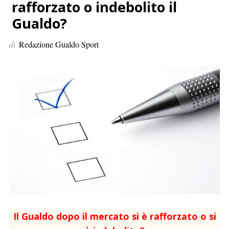
p
rafforzato o indebolito il
e
Gualdo?
r
:
di
Redazione Gualdo Sport
Il Gualdo dopo il mercato si è rafforzato o si