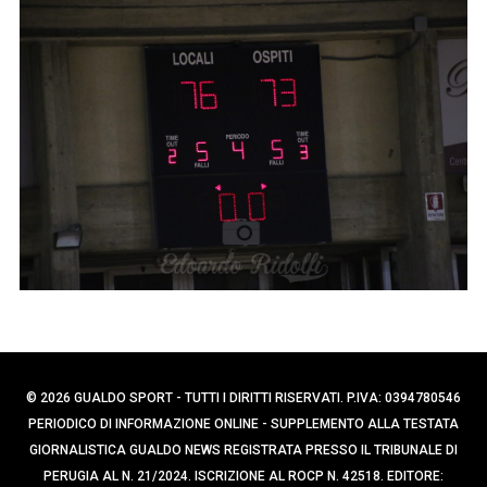
p
e
e
r
c
r
a
:
p
e
r
:
© 2026 GUALDO SPORT - TUTTI I DIRITTI RISERVATI. P.IVA: 0394780546
PERIODICO DI INFORMAZIONE ONLINE - SUPPLEMENTO ALLA TESTATA
GIORNALISTICA GUALDO NEWS REGISTRATA PRESSO IL TRIBUNALE DI
PERUGIA AL N. 21/2024. ISCRIZIONE AL ROCP N. 42518. EDITORE: