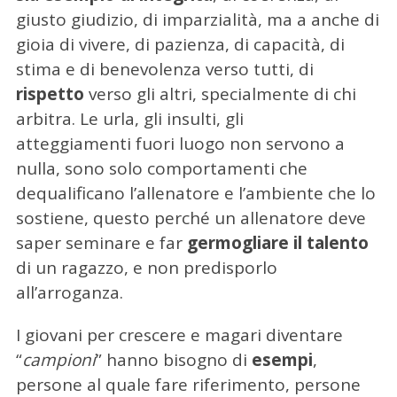
giusto giudizio, di imparzialità, ma a anche di
gioia di vivere, di pazienza, di capacità, di
stima e di benevolenza verso tutti, di
rispetto
verso gli altri, specialmente di chi
C
arbitra. Le urla, gli insulti, gli
e
r
atteggiamenti fuori luogo non servono a
c
nulla, sono solo comportamenti che
a
dequalificano l’allenatore e l’ambiente che lo
p
sostiene, questo perché un allenatore deve
e
r
saper seminare e far
germogliare il talento
:
di un ragazzo, e non predisporlo
all’arroganza.
I giovani per crescere e magari diventare
“
campioni
” hanno bisogno di
esempi
,
persone al quale fare riferimento, persone