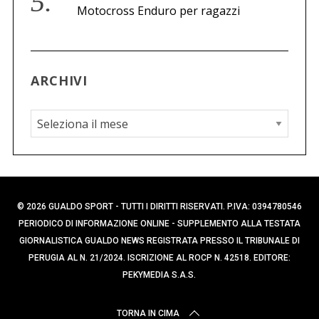
Motocross Enduro per ragazzi
ARCHIVI
A
r
c
h
i
© 2026 GUALDO SPORT - TUTTI I DIRITTI RISERVATI. P.IVA: 0394780546
v
PERIODICO DI INFORMAZIONE ONLINE - SUPPLEMENTO ALLA TESTATA
i
GIORNALISTICA GUALDO NEWS REGISTRATA PRESSO IL TRIBUNALE DI
PERUGIA AL N. 21/2024. ISCRIZIONE AL ROCP N. 42518. EDITORE:
PEKYMEDIA S.A.S.
TORNA IN CIMA