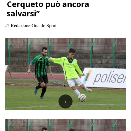
p
Cerqueto può ancora
e
salvarsi”
r
:
di
Redazione Gualdo Sport