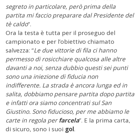
segreto in particolare, però prima della
partita mi faccio preparare dal Presidente del
tè caldo
“.
Ora la testa è tutta per il proseguo del
campionato e per l’obiettivo chiamato
salvezza: “
Le due vittorie di fila ci hanno
permesso di rosicchiare qualcosa alle altre
davanti a noi, senza dubbio questi sei punti
sono una iniezione di fiducia non
C
e
indifferente. La strada è ancora lunga ed in
r
salita, dobbiamo pensare partita dopo partita
c
e infatti ora siamo concentrati sul San
a
Giustino. Sono fiducioso, per me abbiamo le
p
e
carte in regola per
farcela
”. E la prima carta,
r
di sicuro, sono i suoi
gol
.
: