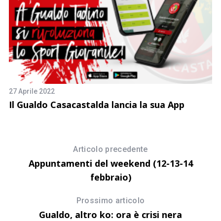
27 Aprile 2022
17
ia
Il Gualdo Casacastalda lancia la sua App
V
il
Articolo precedente
Appuntamenti del weekend (12-13-14
febbraio)
Prossimo articolo
Gualdo, altro ko: ora è crisi nera