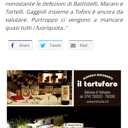
nonostante le defezioni di Battistelli, Marani e
Tortelli. Gaggioli insieme a Tofoni è ancora da
valutare. Purtroppo ci vengono a mancare
quasi tutti i fuoriquota..
“
C
e
r
Share
Tweet
Mail
c
a
p
e
r
: