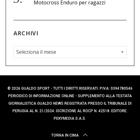
Motocross Enduro per ragazzi
ARCHIVI
A
r
c
h
i
© 2026 GUALDO SPORT - TUTTI I DIRITTI RISERVATI. P.IVA: 0394780546
v
PERIODICO DI INFORMAZIONE ONLINE - SUPPLEMENTO ALLA TESTATA
i
GIORNALISTICA GUALDO NEWS REGISTRATA PRESSO IL TRIBUNALE DI
PERUGIA AL N. 21/2024. ISCRIZIONE AL ROCP N. 42518. EDITORE:
PEKYMEDIA S.A.S.
TORNA IN CIMA