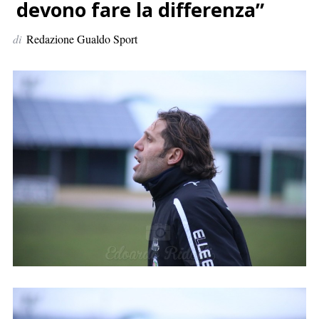
p
devono fare la differenza”
e
di
Redazione Gualdo Sport
r
: