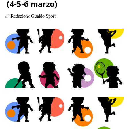
p
(4-5-6 marzo)
e
di
Redazione Gualdo Sport
r
: