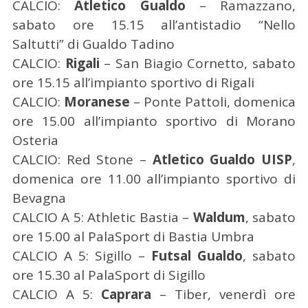
CALCIO:
Atletico Gualdo
– Ramazzano,
sabato ore 15.15 all’antistadio “Nello
Saltutti” di Gualdo Tadino
C
CALCIO:
Rigali
– San Biagio Cornetto, sabato
e
ore 15.15 all’impianto sportivo di Rigali
r
CALCIO:
Moranese
– Ponte Pattoli, domenica
c
a
ore 15.00 all’impianto sportivo di Morano
p
Osteria
e
CALCIO: Red Stone –
Atletico Gualdo UISP
,
r
domenica ore 11.00 all’impianto sportivo di
:
Bevagna
CALCIO A 5: Athletic Bastia –
Waldum
, sabato
ore 15.00 al PalaSport di Bastia Umbra
CALCIO A 5: Sigillo –
Futsal Gualdo
, sabato
ore 15.30 al PalaSport di Sigillo
CALCIO A 5:
Caprara
– Tiber, venerdì ore