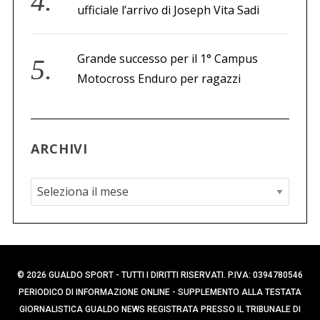
ufficiale l’arrivo di Joseph Vita Sadi
Grande successo per il 1° Campus
Motocross Enduro per ragazzi
ARCHIVI
A
r
c
h
i
© 2026 GUALDO SPORT - TUTTI I DIRITTI RISERVATI. P.IVA: 0394780546
v
PERIODICO DI INFORMAZIONE ONLINE - SUPPLEMENTO ALLA TESTATA
i
GIORNALISTICA GUALDO NEWS REGISTRATA PRESSO IL TRIBUNALE DI