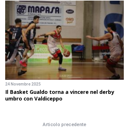
24 Novembre 2025
21
Il Basket Gualdo torna a vincere nel derby
P
umbro con Valdiceppo
q
Articolo precedente