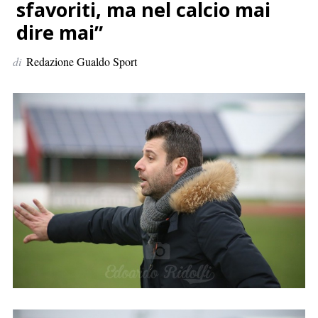
p
sfavoriti, ma nel calcio mai
e
dire mai”
r
:
di
Redazione Gualdo Sport