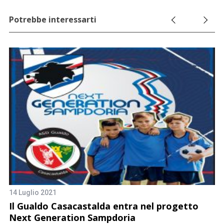
Potrebbe interessarti
ci
14 Luglio 2021
6 
Il Gualdo Casacastalda entra nel progetto
G
Next Generation Sampdoria
c