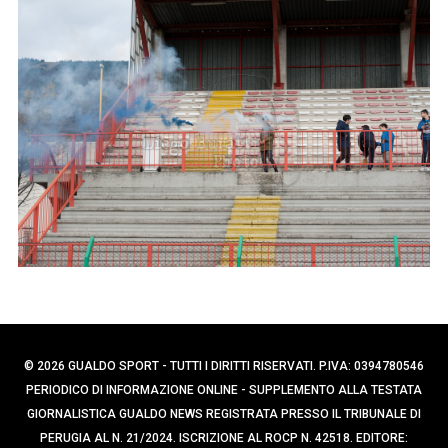
p
e
e
r
c
r
a
:
p
e
r
:
© 2026 GUALDO SPORT - TUTTI I DIRITTI RISERVATI. P.IVA: 0394780546
PERIODICO DI INFORMAZIONE ONLINE - SUPPLEMENTO ALLA TESTATA
GIORNALISTICA GUALDO NEWS REGISTRATA PRESSO IL TRIBUNALE DI
PERUGIA AL N. 21/2024. ISCRIZIONE AL ROCP N. 42518. EDITORE: