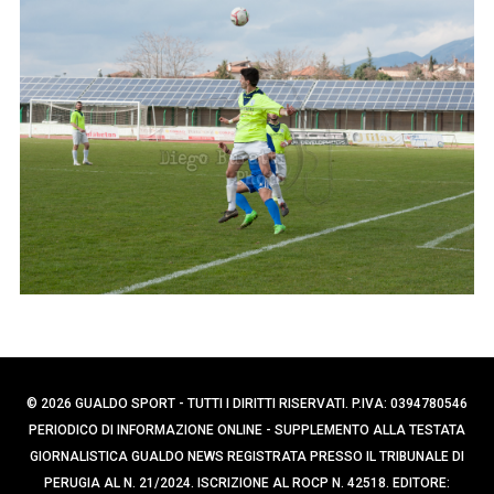
p
e
e
r
c
r
a
:
p
e
r
:
© 2026 GUALDO SPORT - TUTTI I DIRITTI RISERVATI. P.IVA: 0394780546
PERIODICO DI INFORMAZIONE ONLINE - SUPPLEMENTO ALLA TESTATA
GIORNALISTICA GUALDO NEWS REGISTRATA PRESSO IL TRIBUNALE DI
PERUGIA AL N. 21/2024. ISCRIZIONE AL ROCP N. 42518. EDITORE: