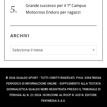
Grande successo per il 1° Campus
Motocross Enduro per ragazzi
ARCHIVI
A
r
c
h
i
© 2026 GUALDO SPORT - TUTTI I DIRITTI RISERVATI. P.IVA: 0394780546
v
PERIODICO DI INFORMAZIONE ONLINE - SUPPLEMENTO ALLA TESTATA
i
GIORNALISTICA GUALDO NEWS REGISTRATA PRESSO IL TRIBUNALE DI
PERUGIA AL N. 21/2024. ISCRIZIONE AL ROCP N. 42518. EDITORE:
PEKYMEDIA S.A.S.