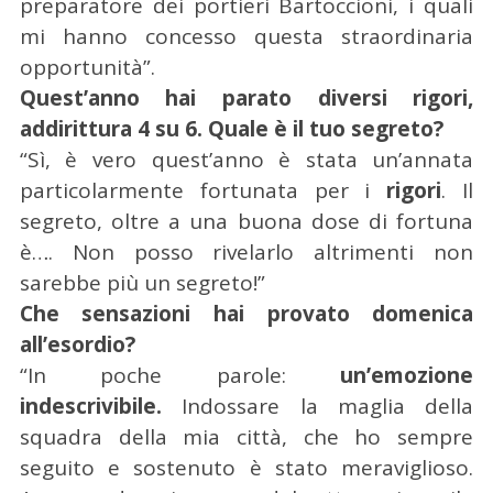
preparatore dei portieri Bartoccioni, i quali
mi hanno concesso questa straordinaria
C
opportunità”.
e
Quest’anno hai parato diversi rigori,
r
addirittura 4 su 6. Quale è il tuo segreto?
c
“Sì, è vero quest’anno è stata un’annata
a
p
particolarmente fortunata per i
rigori
. Il
e
segreto, oltre a una buona dose di fortuna
r
è…. Non posso rivelarlo altrimenti non
:
sarebbe più un segreto!”
Che sensazioni hai provato domenica
all’esordio?
“In poche parole:
un’emozione
indescrivibile.
Indossare la maglia della
squadra della mia città, che ho sempre
seguito e sostenuto è stato meraviglioso.