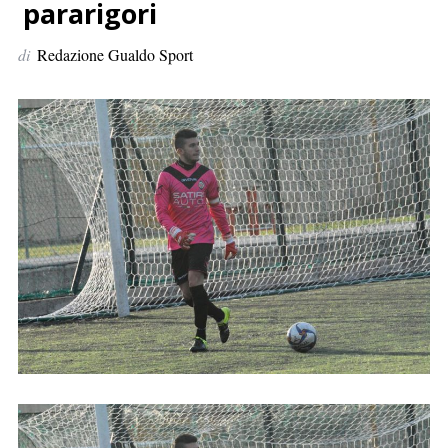
p
pararigori
e
di
Redazione Gualdo Sport
r
: