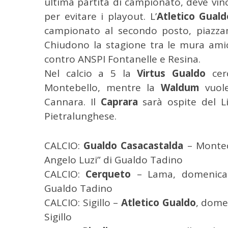
ultima partita di campionato, deve vince
per evitare i playout. L’
Atletico Guald
campionato al secondo posto, piazzam
Chiudono la stagione tra le mura ami
C
e
contro ANSPI Fontanelle e Resina.
r
Nel calcio a 5 la
Virtus Gualdo
cerc
c
Montebello, mentre la
Waldum
vuole
a
Cannara. Il
Caprara
sarà ospite del L
p
e
Pietralunghese.
r
:
CALCIO:
Gualdo Casacastalda
– Monteca
Angelo Luzi” di Gualdo Tadino
CALCIO:
Cerqueto
– Lama, domenica or
Gualdo Tadino
CALCIO: Sigillo –
Atletico Gualdo
, dome
Sigillo