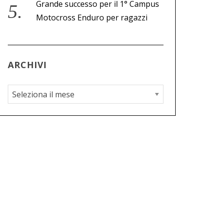
Grande successo per il 1° Campus
Motocross Enduro per ragazzi
ARCHIVI
A
r
c
h
i
v
i