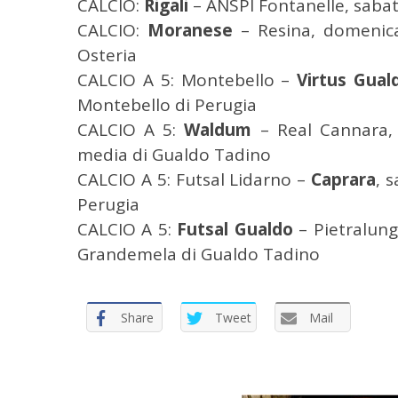
CALCIO:
Rigali
– ANSPI Fontanelle, sabato
CALCIO:
Moranese
– Resina, domenica
Osteria
CALCIO A 5: Montebello –
Virtus Gual
Montebello di Perugia
CALCIO A 5:
Waldum
– Real Cannara, 
media di Gualdo Tadino
CALCIO A 5: Futsal Lidarno –
Caprara
, 
Perugia
CALCIO A 5:
Futsal Gualdo
– Pietralung
Grandemela di Gualdo Tadino
Share
Tweet
Mail