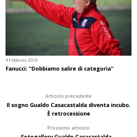
22
Al
4 Febbraio 2016
G
Fanucci: “Dobbiamo salire di categoria”
Articolo precedente
Il sogno Gualdo Casacastalda diventa incubo.
È retrocessione
Prossimo articolo
Fotogallery Gualdo Casacastalda –