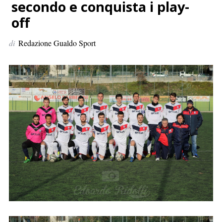
p
secondo e conquista i play-
e
off
r
:
di
Redazione Gualdo Sport