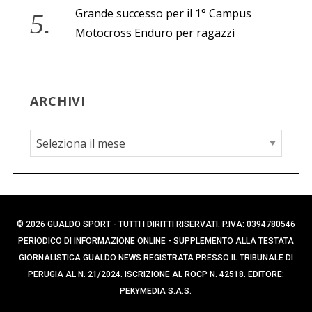
Grande successo per il 1° Campus
Motocross Enduro per ragazzi
ARCHIVI
A
r
c
h
i
© 2026 GUALDO SPORT - TUTTI I DIRITTI RISERVATI. P.IVA: 0394780546
v
PERIODICO DI INFORMAZIONE ONLINE - SUPPLEMENTO ALLA TESTATA
i
GIORNALISTICA GUALDO NEWS REGISTRATA PRESSO IL TRIBUNALE DI
PERUGIA AL N. 21/2024. ISCRIZIONE AL ROCP N. 42518. EDITORE:
PEKYMEDIA S.A.S.