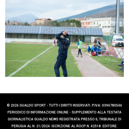
p
e
e
r
c
r
a
:
p
e
r
:
© 2026 GUALDO SPORT - TUTTI I DIRITTI RISERVATI. P.IVA: 0394780546
PERIODICO DI INFORMAZIONE ONLINE - SUPPLEMENTO ALLA TESTATA
GIORNALISTICA GUALDO NEWS REGISTRATA PRESSO IL TRIBUNALE DI
PERUGIA AL N. 21/2024. ISCRIZIONE AL ROCP N. 42518. EDITORE: