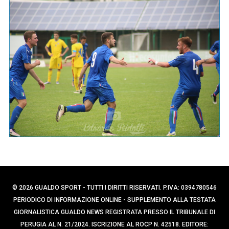
p
e
e
r
c
r
a
:
p
e
r
:
© 2026 GUALDO SPORT - TUTTI I DIRITTI RISERVATI. P.IVA: 0394780546
PERIODICO DI INFORMAZIONE ONLINE - SUPPLEMENTO ALLA TESTATA
GIORNALISTICA GUALDO NEWS REGISTRATA PRESSO IL TRIBUNALE DI
PERUGIA AL N. 21/2024. ISCRIZIONE AL ROCP N. 42518. EDITORE: