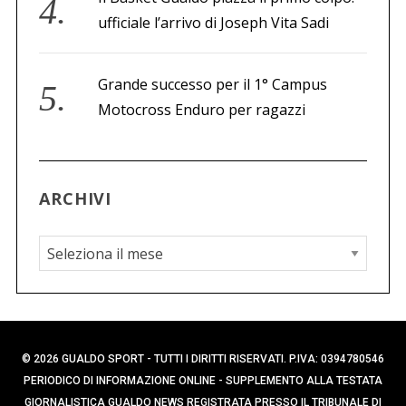
ufficiale l’arrivo di Joseph Vita Sadi
Grande successo per il 1° Campus
Motocross Enduro per ragazzi
ARCHIVI
A
r
c
h
i
© 2026 GUALDO SPORT - TUTTI I DIRITTI RISERVATI. P.IVA: 0394780546
v
PERIODICO DI INFORMAZIONE ONLINE - SUPPLEMENTO ALLA TESTATA
i
GIORNALISTICA GUALDO NEWS REGISTRATA PRESSO IL TRIBUNALE DI