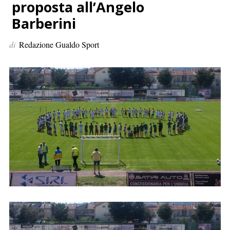
p
proposta all’Angelo
e
Barberini
r
:
di
Redazione Gualdo Sport