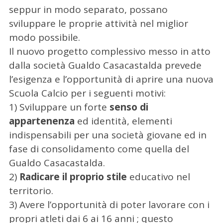
seppur in modo separato, possano
sviluppare le proprie attività nel miglior
modo possibile.
Il nuovo progetto complessivo messo in atto
dalla società Gualdo Casacastalda prevede
C
e
l’esigenza e l’opportunità di aprire una nuova
r
Scuola Calcio per i seguenti motivi:
c
1) Sviluppare un forte
senso di
a
appartenenza
ed identità, elementi
p
e
indispensabili per una società giovane ed in
r
fase di consolidamento come quella del
:
Gualdo Casacastalda.
2)
Radicare il proprio stile
educativo nel
territorio.
3) Avere l’opportunità di poter lavorare con i
propri atleti dai 6 ai 16 anni ; questo