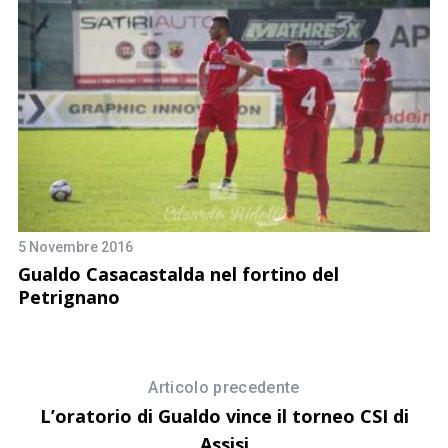
5 Novembre 2016
3 
o
Gualdo Casacastalda nel fortino del
G
Petrignano
M
Articolo precedente
L’oratorio di Gualdo vince il torneo CSI di
Assisi