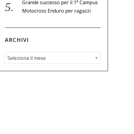
Grande successo per il 1° Campus
Motocross Enduro per ragazzi
ARCHIVI
A
r
c
h
i
v
i