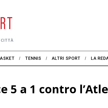
 CITTÀ
BASKET
TENNIS
ALTRI SPORT
LA RED
e 5 a 1 contro l’Atl