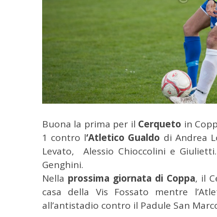
r
c
a
p
e
r
:
Buona la prima per il
Cerqueto
in Coppa
1 contro l
‘Atletico Gualdo
di Andrea Lod
Levato, Alessio Chioccolini e Giulietti
Genghini.
Nella
prossima giornata di Coppa
, il
casa della Vis Fossato mentre l’Atl
all’antistadio contro il Padule San Marc