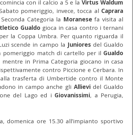
 comincia con il calcio a 5 e la
Virtus Waldum
 Sabato pomeriggio, invece, tocca al
Caprara
n Seconda Categoria la
Moranese
fa visita al
Atletico Gualdo
gioca in casa contro i ternani
e per la Coppa Umbra. Per quanto riguarda il
 Luzi scende in campo la
Juniores
del Gualdo
 pomeriggio match di cartello per il
Gualdo
 mentre in Prima Categoria giocano in casa
rispettivamente contro Piccione e Cerbara. In
alla trasferta di Umbertide contro il Monte
endono in campo anche gli
Allievi
del Gualdo
lione del Lago ed i
Giovanissimi
, a Perugia,
, domenica ore 15.30 all’impianto sportivo