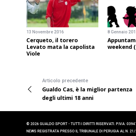
13 Novembre 2016
8 Gennaio 201
Cerqueto, il torero
Appuntame
Levato mata la capolista
weekend (
Viole
Articolo precedente
Gualdo Cas, è la miglior partenza
degli ultimi 18 anni
© 2026 GUALDO SPORT - TUTTI I DIRITTI RISERVATI. P.IVA: 
NEWS REGISTRATA PRESSO IL TRIBUNALE DI PERUGIA AL N. 21/2