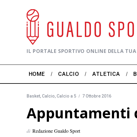
IL PORTALE SPORTIVO ONLINE DELLA TUA
HOME
CALCIO
ATLETICA
Basket
,
Calcio
,
Calcio a 5
7 Ottobre 2016
Appuntamenti d
di
Redazione Gualdo Sport