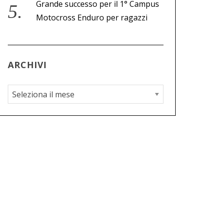
Grande successo per il 1° Campus
Motocross Enduro per ragazzi
ARCHIVI
A
r
c
h
i
v
i