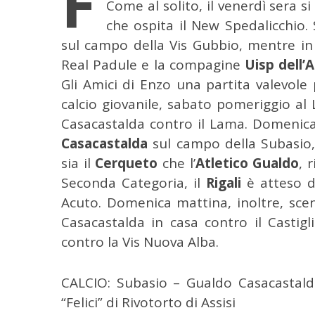
F
Come al solito, il venerdì sera si
che ospita il New Spedalicchio.
sul campo della Vis Gubbio, mentre i
Real Padule e la compagine
Uisp dell’
Gli Amici di Enzo una partita valevol
calcio giovanile, sabato pomeriggio al
Casacastalda contro il Lama. Domenica
Casacastalda
sul campo della Subasio,
sia il
Cerqueto
che l’
Atletico Gualdo
, 
Seconda Categoria, il
Rigali
è atteso d
Acuto. Domenica mattina, inoltre, sc
Casacastalda in casa contro il Castig
contro la Vis Nuova Alba.
CALCIO: Subasio – Gualdo Casacastalda
“Felici” di Rivotorto di Assisi
C