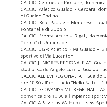
CALCIO: Cerqueto – Piccione, domenica 
e
CALCIO: Atletico Gualdo – Cerbara, dome
r
c
di Gualdo Tadino
a
CALCIO: Real Padule – Moranese, sabato
p
Fontanelle di Gubbio
e
CALCIO: Monte Acuto – Rigali, domenic
r
:
Torino” di Umbertide
CALCIO UISP: Atletico Filva Gualdo – Gl
sportivo di Via Lucantoni
CALCIO JUNIORES REGIONALE A2: Gualdo 
stadio “Carlo Angelo Luzi” di Gualdo Ta
CALCIO ALLIEVI REGIONALI A1: Gualdo C
ore 10.30 all’antistadio “Nello Saltutti”
CALCIO GIOVANISSIMI REGIONALI A2:
domenica ore 10.30 all’impianto sportiv
CALCIO A 5: Virtus Waldum – New Spedal