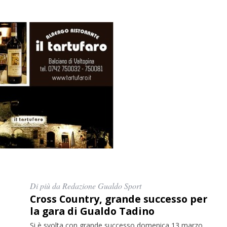
Di più da Redazione Gualdo Sport
Cross Country, grande successo per
la gara di Gualdo Tadino
Si è svolta con grande successo domenica 13 marzo