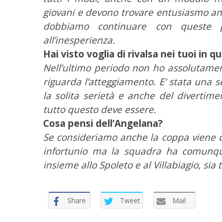
a
giovani e devono trovare entusiasmo an
p
dobbiamo continuare con queste pr
e
r
all’inesperienza.
:
Hai visto voglia di rivalsa nei tuoi in 
Nell’ultimo periodo non ho assolutame
riguarda l’atteggiamento. E’ stata una 
la solita serietà e anche del divertim
tutto questo deve essere.
Cosa pensi dell’Angelana?
Se consideriamo anche la coppa viene da
infortunio ma la squadra ha comunque
insieme allo Spoleto e al Villabiagio, sia
Share
Tweet
Mail