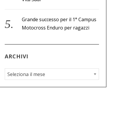
Grande successo per il 1° Campus
Motocross Enduro per ragazzi
ARCHIVI
A
r
c
h
i
v
i