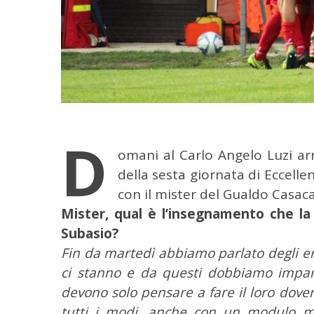
D
omani al Carlo Angelo Luzi arr
della sesta giornata di Eccellen
con il mister del Gualdo Casac
Mister, qual è l’insegnamento che la 
Subasio?
Fin da martedì abbiamo parlato degli er
C
ci stanno e da questi dobbiamo impara
e
r
devono solo pensare a fare il loro dov
c
tutti i modi, anche con un modulo mol