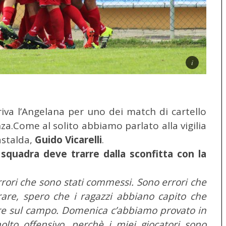
iva l’Angelana per uno dei match di cartello
za.
Come al solito abbiamo parlato alla vigilia
astalda,
Guido Vicarelli
.
squadra deve trarre dalla sconfitta con la
rori che sono stati commessi. Sono errori che
re, spero che i ragazzi abbiano capito che
ere sul campo. Domenica c’abbiamo provato in
to offensivo, perchè i miei giocatori sono