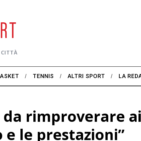
 CITTÀ
BASKET
TENNIS
ALTRI SPORT
LA RED
a da rimproverare a
 e le prestazioni”