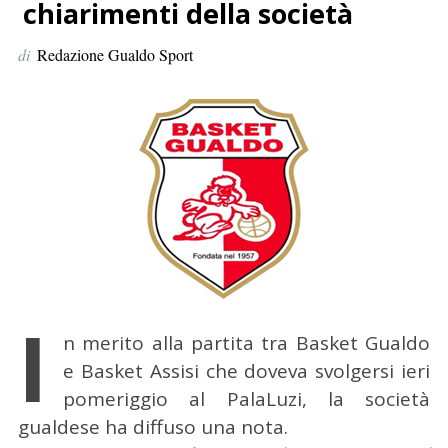
p
chiarimenti della società
e
di
Redazione Gualdo Sport
r
:
I
n merito alla partita tra Basket Gualdo
e Basket Assisi che doveva svolgersi ieri
pomeriggio al PalaLuzi, la società
gualdese ha diffuso una nota.