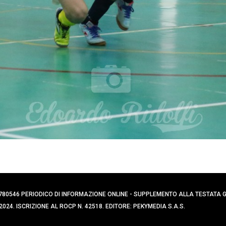
0394780546 PERIODICO DI INFORMAZIONE ONLINE - SUPPLEMENTO ALLA TESTATA
024. ISCRIZIONE AL ROCP N. 42518. EDITORE: PEKYMEDIA S.A.S.