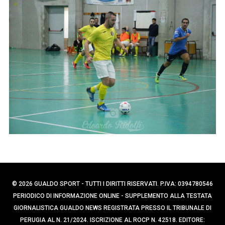
p
e
e
r
c
r
a
:
p
e
r
:
© 2026 GUALDO SPORT - TUTTI I DIRITTI RISERVATI. P.IVA: 0394780546
PERIODICO DI INFORMAZIONE ONLINE - SUPPLEMENTO ALLA TESTATA
GIORNALISTICA GUALDO NEWS REGISTRATA PRESSO IL TRIBUNALE DI
PERUGIA AL N. 21/2024. ISCRIZIONE AL ROCP N. 42518. EDITORE: