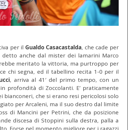
tiva per il
Gualdo Casacastalda
, che cade per
detto anche dal mister dei lamarini Marco
rebbe meritato la vittoria, ma purtroppo per
ce chi segna, ed il tabellino recita 1-0 per il
ucci
, arriva al 41′ del primo tempo, con un
 in profondità di Zoccolanti. E’ praticamente
ei bianconeri, che si erano resi pericolosi solo
ato per Arcaleni, ma il suo destro dal limite
ross di Mancini per Petrini, che da posizione
ande discesa di Stoppini sulla destra, palla a
lto. Forse nel momento migliore per i ragazzi