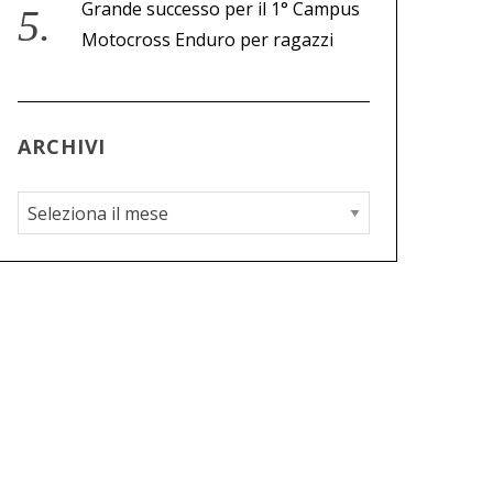
Grande successo per il 1° Campus
Motocross Enduro per ragazzi
ARCHIVI
A
r
c
h
i
v
i