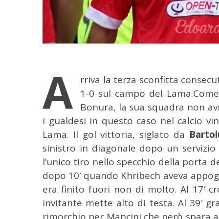
A
rriva la terza sconfitta consecu
1-0 sul campo del Lama.
Come 
Bonura, la sua squadra non av
i gualdesi in questo caso nel calcio vin
Lama. Il gol vittoria, siglato da
Bartol
sinistro in diagonale dopo un servizio
l’unico tiro nello specchio della porta d
dopo 10′ quando Khribech aveva appoggi
era finito fuori non di molto. Al 17′ c
invitante mette alto di testa. Al 39′ gr
rimorchio per Mancini che però spara a