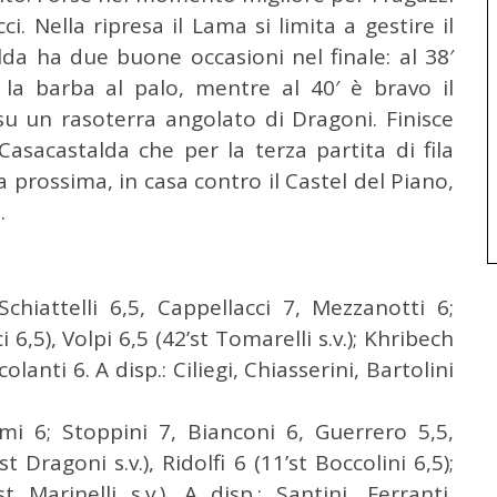
cci. Nella ripresa il Lama si limita a gestire il
da ha due buone occasioni nel finale: al 38′
la barba al palo, mentre al 40′ è bravo il
su un rasoterra angolato di Dragoni. Finisce
Casacastalda che per la terza partita di fila
prossima, in casa contro il Castel del Piano,
.
Schiattelli 6,5, Cappellacci 7, Mezzanotti 6;
6,5), Volpi 6,5 (42’st Tomarelli s.v.); Khribech
colanti 6. A disp.: Ciliegi, Chiasserini, Bartolini
 6; Stoppini 7, Bianconi 6, Guerrero 5,5,
t Dragoni s.v.), Ridolfi 6 (11’st Boccolini 6,5);
 Marinelli s.v.). A disp.: Santini, Ferranti,