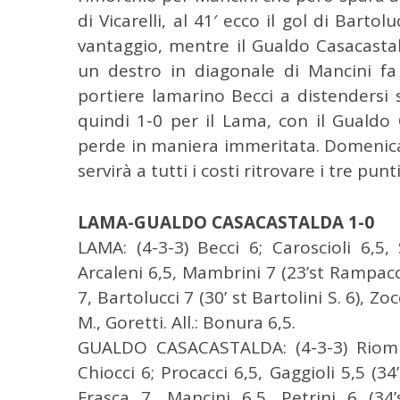
di Vicarelli, al 41′ ecco il gol di Bartolu
vantaggio, mentre il Gualdo Casacastal
C
un destro in diagonale di Mancini fa 
e
portiere lamarino Becci a distendersi 
r
c
quindi 1-0 per il Lama, con il Gualdo 
a
perde in maniera immeritata. Domenica 
p
servirà a tutti i costi ritrovare i tre punti
e
r
:
LAMA-GUALDO CASACASTALDA 1-0
LAMA: (4-3-3) Becci 6; Caroscioli 6,5, 
Arcaleni 6,5, Mambrini 7 (23’st Rampacci 
7, Bartolucci 7 (30’ st Bartolini S. 6), Zoc
M., Goretti. All.: Bonura 6,5.
GUALDO CASACASTALDA: (4-3-3) Riommi
Chiocci 6; Procacci 6,5, Gaggioli 5,5 (34’s
Frasca 7, Mancini 6,5, Petrini 6 (34’st