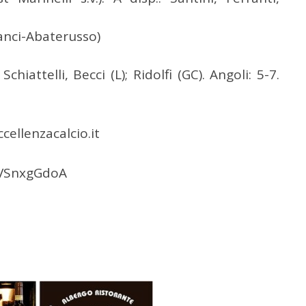
anci-Abaterusso)
hiattelli, Becci (L); Ridolfi (GC). Angoli: 5-7.
cellenzacalcio.it
MVSnxgGdoA