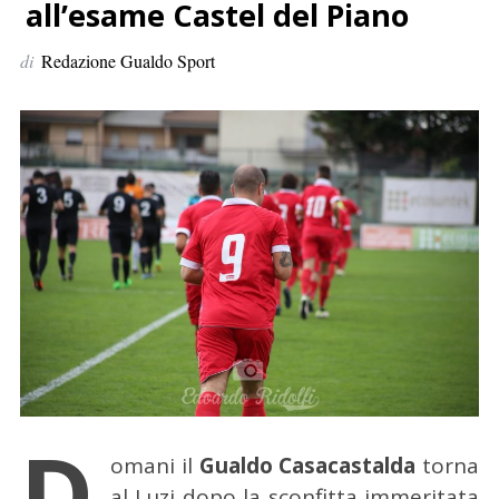
p
all’esame Castel del Piano
e
di
Redazione Gualdo Sport
r
:
D
omani il
Gualdo Casacastalda
torna
al Luzi dopo la sconfitta immeritata