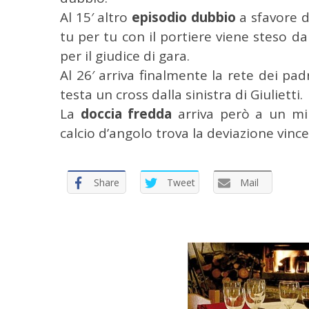
r
Al 15′ altro
episodio dubbio
a sfavore d
:
tu per tu con il portiere viene steso d
per il giudice di gara.
Al 26′ arriva finalmente la rete dei pa
testa un cross dalla sinistra di Giulietti.
La
doccia fredda
arriva però a un mi
calcio d’angolo trova la deviazione vincen
Share
Tweet
Mail