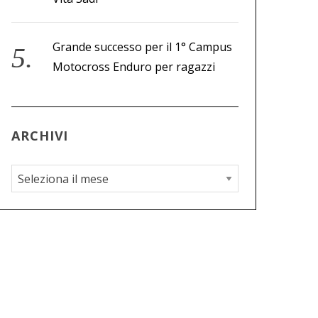
Grande successo per il 1° Campus
Motocross Enduro per ragazzi
ARCHIVI
A
r
c
h
i
v
i