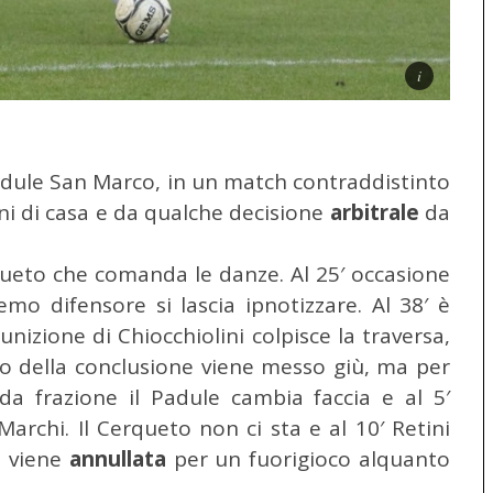
adule San Marco, in un match contraddistinto
ni di casa e da qualche decisione
arbitrale
da
eto che comanda le danze. Al 25′ occasione
mo difensore si lascia ipnotizzare. Al 38′ è
punizione di Chiocchiolini colpisce la traversa,
to della conclusione viene messo giù, ma per
nda frazione il Padule cambia faccia e al 5′
archi. Il Cerqueto non ci sta e al 10′ Retini
a viene
annullata
per un fuorigioco alquanto