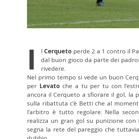
I
l
Cerqueto
perde 2 a 1 contro il P
dal buon gioco da parte dei padro
rivedere.
Nel primo tempo si vede un buon Cerqu
per
Levato
che a tu per tu con l’estre
C
ancora il Cerqueto a sfiorare il gol, la 
e
sulla ribattuta c’è Betti che al momen
r
l’arbitro è tutto regolare. Nella seco
c
realizza un gran gol su punizione con M
a
p
segna la rete del pareggio che tuttavi
e
dubbio.