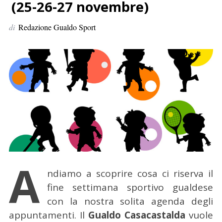
p
(25-26-27 novembre)
e
di
Redazione Gualdo Sport
r
:
A
ndiamo a scoprire cosa ci riserva il
fine settimana sportivo gualdese
con la nostra solita agenda degli
appuntamenti.
Il
Gualdo Casacastalda
vuole