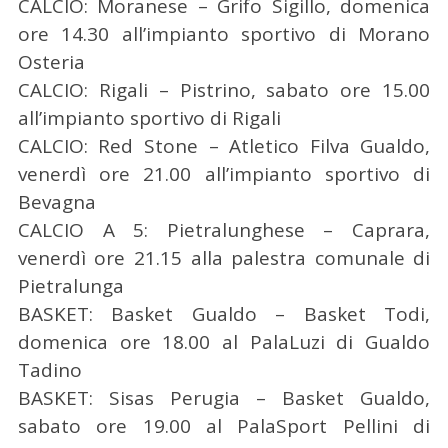
CALCIO: Moranese – Grifo Sigillo, domenica
ore 14.30 all’impianto sportivo di Morano
Osteria
CALCIO: Rigali – Pistrino, sabato ore 15.00
all’impianto sportivo di Rigali
CALCIO: Red Stone – Atletico Filva Gualdo,
venerdì ore 21.00 all’impianto sportivo di
Bevagna
CALCIO A 5: Pietralunghese – Caprara,
C
venerdì ore 21.15 alla palestra comunale di
e
Pietralunga
r
BASKET: Basket Gualdo – Basket Todi,
c
a
domenica ore 18.00 al PalaLuzi di Gualdo
p
Tadino
e
BASKET: Sisas Perugia – Basket Gualdo,
r
sabato ore 19.00 al PalaSport Pellini di
: