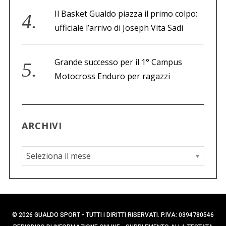
Il Basket Gualdo piazza il primo colpo:
ufficiale l’arrivo di Joseph Vita Sadi
Grande successo per il 1° Campus
Motocross Enduro per ragazzi
ARCHIVI
A
r
c
h
i
© 2026 GUALDO SPORT - TUTTI I DIRITTI RISERVATI. P.IVA: 0394780546
v