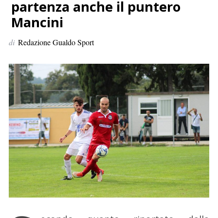
p
partenza anche il puntero
e
Mancini
r
:
di
Redazione Gualdo Sport