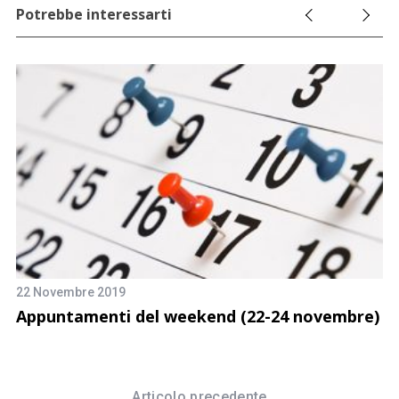
Potrebbe interessarti
22 Novembre 2019
Appuntamenti del weekend (22-24 novembre)
19
A
Articolo precedente