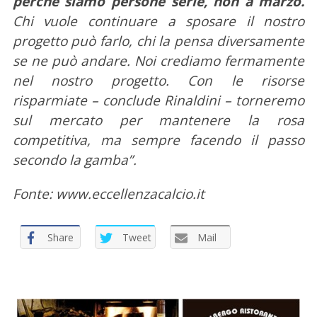
perché siamo persone serie, non a marzo.
Chi vuole continuare a sposare il nostro
progetto può farlo, chi la pensa diversamente
se ne può andare. Noi crediamo fermamente
nel nostro progetto. Con le risorse
risparmiate – conclude Rinaldini – torneremo
sul mercato per mantenere la rosa
C
e
competitiva, ma sempre facendo il passo
r
secondo la gamba”.
c
a
Fonte: www.eccellenzacalcio.it
p
e
r
Share
Tweet
Mail
: