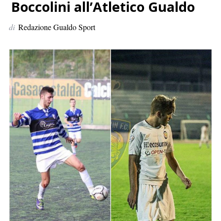
p
Boccolini all’Atletico Gualdo
e
di
Redazione Gualdo Sport
r
: