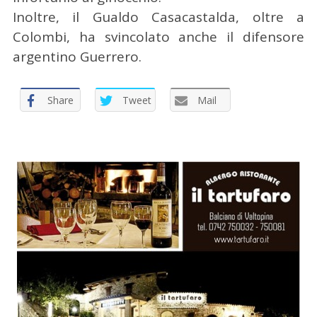
Inoltre, il Gualdo Casacastalda, oltre a
Colombi, ha svincolato anche il difensore
argentino Guerrero.
C
Share
Tweet
Mail
e
r
c
a
p
e
r
: