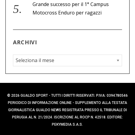
Grande successo per il 1° Campus
Motocross Enduro per ragazzi
ARCHIVI
A
r
c
h
i
© 2026 GUALDO SPORT - TUTTI I DIRITTI RISERVATI. P.IVA: 0394780546
v
PERIODICO DI INFORMAZIONE ONLINE - SUPPLEMENTO ALLA TESTATA
i
GIORNALISTICA GUALDO NEWS REGISTRATA PRESSO IL TRIBUNALE DI
PERUGIA AL N. 21/2024. ISCRIZIONE AL ROCP N. 42518. EDITORE:
PEKYMEDIA S.A.S.