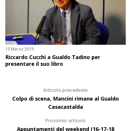
15 Marzo 2019
29
)
Riccardo Cucchi a Gualdo Tadino per
A
presentare il suo libro
t
Articolo precedente
Colpo di scena, Mancini rimane al Gualdo
Casacastalda
Prossimo articolo
Appuntamenti del weekend (16-17-18