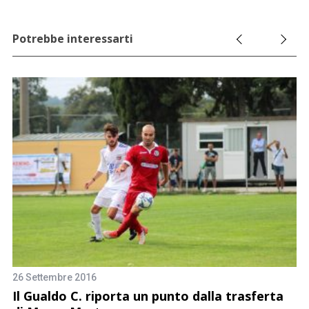
Potrebbe interessarti
26
A
f
26 Settembre 2016
re
Il Gualdo C. riporta un punto dalla trasferta