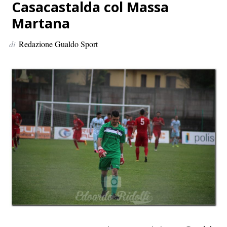
p
Casacastalda col Massa
e
Martana
r
:
di
Redazione Gualdo Sport