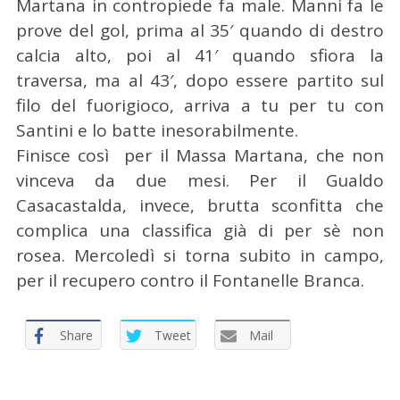
Martana in contropiede fa male. Manni fa le
r
c
prove del gol, prima al 35′ quando di destro
a
calcia alto, poi al 41′ quando sfiora la
p
traversa, ma al 43′, dopo essere partito sul
e
filo del fuorigioco, arriva a tu per tu con
r
:
Santini e lo batte inesorabilmente.
Finisce così per il Massa Martana, che non
vinceva da due mesi. Per il Gualdo
Casacastalda, invece, brutta sconfitta che
complica una classifica già di per sè non
rosea. Mercoledì si torna subito in campo,
per il recupero contro il Fontanelle Branca.
Share
Tweet
Mail