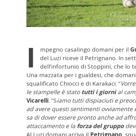
I
mpegno casalingo domani per il
G
del Luzi riceve il Petrignano.
In set
dell’infortunio di Stoppini, che lo t
Una mazzata per i gualdesi, che doman
squalificato Chiocci e di Karakaci. “
Vorre
C
le stampelle è stato
tutti i giorni
al cam
e
r
Vicarelli
. “S
iamo tutti dispiaciuti e preoc
c
ad avere questi sentimenti ovviamente è 
a
sa di dover essere pronto anche ad affr
p
attaccamento e la
forza del gruppo
deve
e
r
Al Luzi domani arriva il
Petrignano
, squ