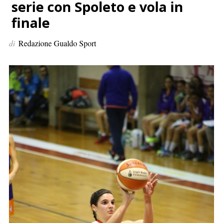
p
serie con Spoleto e vola in
e
finale
r
:
di
Redazione Gualdo Sport