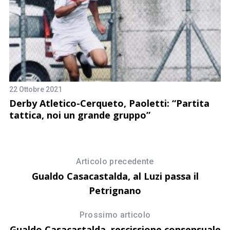
22 Ottobre 2021
1 
Derby Atletico-Cerqueto, Paoletti: “Partita
R
tattica, noi un grande gruppo”
it
Articolo precedente
Gualdo Casacastalda, al Luzi passa il
Petrignano
Prossimo articolo
Gualdo Casacastalda, rescissione consensuale