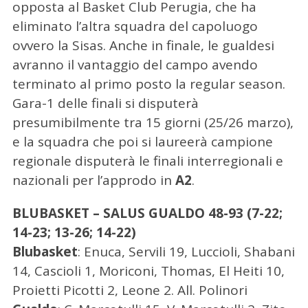
opposta al Basket Club Perugia, che ha
eliminato l’altra squadra del capoluogo
ovvero la Sisas. Anche in finale, le gualdesi
avranno il vantaggio del campo avendo
terminato al primo posto la regular season.
Gara-1 delle finali si disputerà
presumibilmente tra 15 giorni (25/26 marzo),
e la squadra che poi si laureerà campione
regionale disputerà le finali interregionali e
nazionali per l’approdo in
A2
.
BLUBASKET – SALUS GUALDO 48-93 (7-22;
C
14-23; 13-26; 14-22)
e
r
Blubasket
: Enuca, Servili 19, Luccioli, Shabani
c
14, Cascioli 1, Moriconi, Thomas, El Heiti 10,
a
Proietti Picotti 2, Leone 2. All. Polinori
p