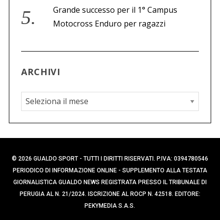
Grande successo per il 1° Campus
Motocross Enduro per ragazzi
ARCHIVI
A
r
c
h
i
© 2026 GUALDO SPORT - TUTTI I DIRITTI RISERVATI. P.IVA: 0394780546
v
PERIODICO DI INFORMAZIONE ONLINE - SUPPLEMENTO ALLA TESTATA
i
GIORNALISTICA GUALDO NEWS REGISTRATA PRESSO IL TRIBUNALE DI
PERUGIA AL N. 21/2024. ISCRIZIONE AL ROCP N. 42518. EDITORE:
PEKYMEDIA S.A.S.