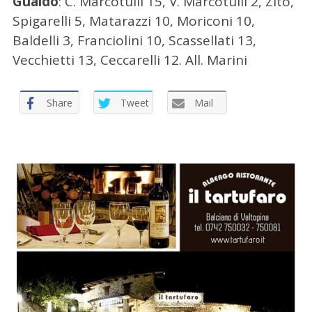
Gualdo
: C. Marcotulli 15, V. Marcotulli 2, Zito,
e
r
Spigarelli 5, Matarazzi 10, Moriconi 10,
:
Baldelli 3, Franciolini 10, Scassellati 13,
Vecchietti 13, Ceccarelli 12. All. Marini
Share
Tweet
Mail