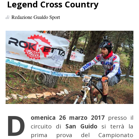
p
Legend Cross Country
e
di
Redazione Gualdo Sport
r
:
D
omenica 26 marzo 2017
presso il
circuito di
San Guido
si terrà la
prima prova del Campionato