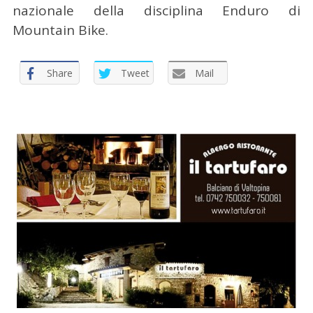
nazionale della disciplina Enduro di
Mountain Bike.
C
Share
Tweet
Mail
e
r
c
a
p
e
r
: