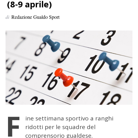
p
(8-9 aprile)
e
di
Redazione Gualdo Sport
r
:
F
ine settimana sportivo a ranghi
ridotti per le squadre del
comprensorio gualdese.