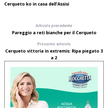
U
f
Cerqueto ko in casa dell’Assisi
r
Articolo precedente
Pareggio a reti bianche per il Cerqueto
Prossimo articolo
Cerqueto vittoria in extremis: Ripa piegato 3
a 2