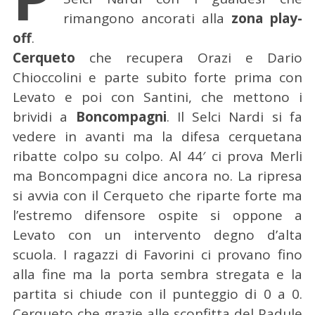
rimangono ancorati alla
zona play-
off
.
Cerqueto
che recupera Orazi e Dario
Chioccolini e parte subito forte prima con
Levato e poi con Santini, che mettono i
brividi a
Boncompagni
. Il Selci Nardi si fa
vedere in avanti ma la difesa cerquetana
ribatte colpo su colpo. Al 44′ ci prova Merli
ma Boncompagni dice ancora no. La ripresa
si avvia con il Cerqueto che riparte forte ma
l’estremo difensore ospite si oppone a
Levato con un intervento degno d’alta
scuola. I ragazzi di Favorini ci provano fino
alla fine ma la porta sembra stregata e la
partita si chiude con il punteggio di 0 a 0.
Cerqueto che grazie alle sconfitta del Padule